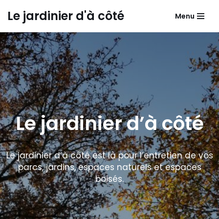
Le jardinier d'à côté
Menu
Aller
au
contenu
Le jardinier d’à côté
Le jardinier d’à côté est là pour l’entretien de vos
parcs, jardins, espaces naturels et espaces
boisés.